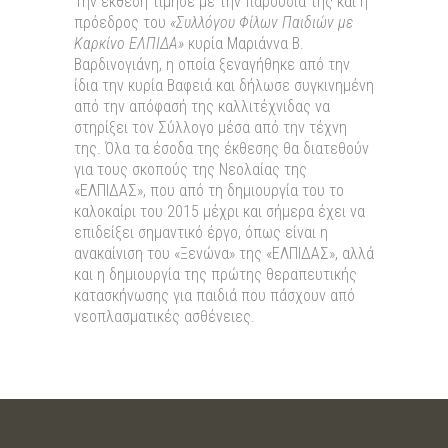
Την έκθεση τίμησε με την παρουσία της και η
πρόεδρος του
«Συλλόγου Φίλων Παιδιών με
Καρκίνο ΕΛΠΙΔΑ»
κυρία Μαριάννα Β.
Βαρδινογιάνη, η οποία ξεναγήθηκε από την
ίδια την κυρία Βαφειά και δήλωσε συγκινημένη
από την απόφασή της καλλιτέχνιδας να
στηρίξει τον Σύλλογο μέσα από την τέχνη
της. Όλα τα έσοδα της έκθεσης θα διατεθούν
για τους σκοπούς της Νεολαίας της
«ΕΛΠΙΔΑΣ», που από τη δημιουργία του το
καλοκαίρι του 2015 μέχρι και σήμερα έχει να
επιδείξει σημαντικό έργο, όπως είναι η
ανακαίνιση του «Ξενώνα» της «ΕΛΠΙΔΑΣ», αλλά
και η δημιουργία της πρώτης θεραπευτικής
κατασκήνωσης για παιδιά που πάσχουν από
νεοπλασματικές ασθένειες.