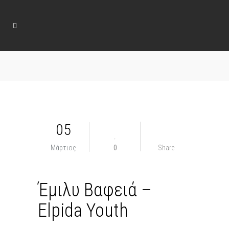
05
Μάρτιος
0
Share
Έμιλυ Βαφειά –
Elpida Youth