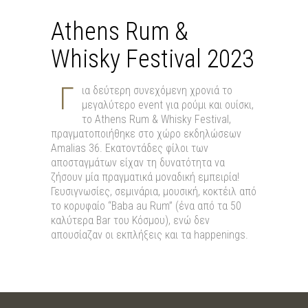
Athens Rum &
Whisky Festival 2023
Γ
ια δεύτερη συνεχόμενη χρονιά το
μεγαλύτερο event για ρούμι και ουίσκι,
το Athens Rum & Whisky Festival,
πραγματοποιήθηκε στο χώρο εκδηλώσεων
Amalias 36. Εκατοντάδες φίλοι των
αποσταγμάτων είχαν τη δυνατότητα να
ζήσουν μία πραγματικά μοναδική εμπειρία!
Γευσιγνωσίες, σεμινάρια, μουσική, κοκτέιλ από
το κορυφαίο “Baba au Rum” (ένα από τα 50
καλύτερα Bar του Κόσμου), ενώ δεν
απουσίαζαν οι εκπλήξεις και τα happenings.